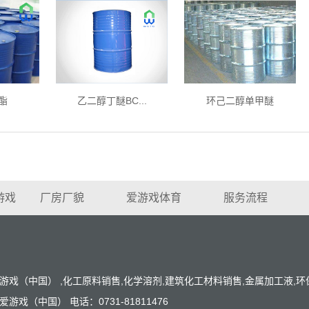
酯
乙二醇丁醚BC...
环己二醇单甲醚
游戏
厂房厂貌
爱游戏体育
服务流程
游戏（中国） ,化工原料销售,化学溶剂,建筑化工材料销售,金属加工液,
戏（中国） 电话：0731-81811476