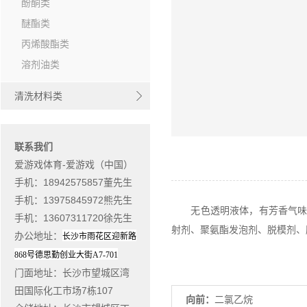
酚酮类
醚酯类
丙烯酸酯类
溶剂油类
清洗材料类
联系我们
爱游戏体育-爱游戏（中国）
手机：18942575857董先生
手机：13975845972熊先生
无色透明液体，有芳香气味，
手机：13607311720徐先生
射剂、聚氨酯发泡剂、脱模剂、
办公地址
：
长沙市雨花区迎新路
868
号德思勤创业大街
A7-701
门面地址
：长沙市望城区湾
田国际化工市场7栋107
向前：
二氯乙烷