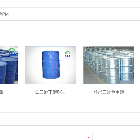
醚PM
酯
乙二醇丁醚BC...
环己二醇单甲醚
*