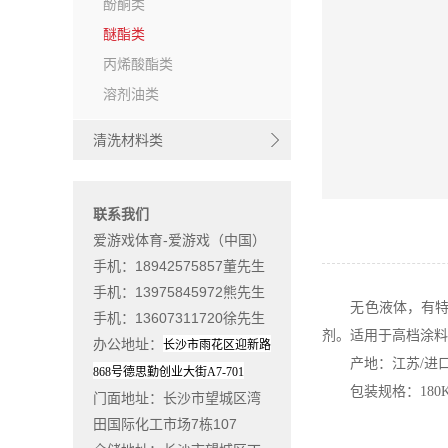
酚酮类
醚酯类
丙烯酸酯类
溶剂油类
清洗材料类
联系我们
爱游戏体育-爱游戏（中国）
手机：18942575857董先生
手机：13975845972熊先生
无色液体，有特殊
手机：13607311720徐先生
剂。适用于高档涂料
办公地址
：
长沙市雨花区迎新路
产地：江苏/进
868
号德思勤创业大街
A7-701
包装规格：180K
门面地址
：长沙市望城区湾
田国际化工市场7栋107