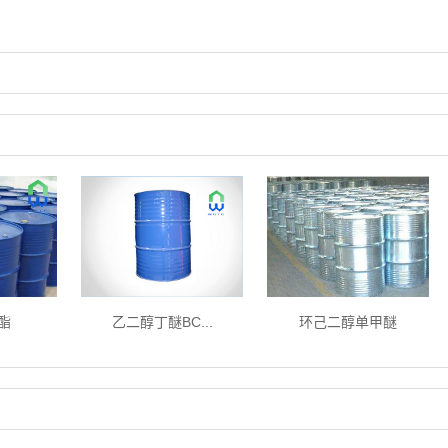
酯
乙二醇丁醚BC...
环己二醇单甲醚