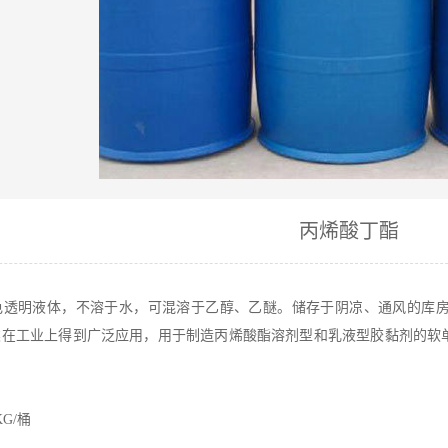
丙烯酸丁酯
明液体，不溶于水，可混溶于乙醇、乙醚。储存于阴凉、通风的库房。
类在工业上得到广泛应用，用于制造丙烯酸酯溶剂型和乳液型胶黏剂的软
G/桶