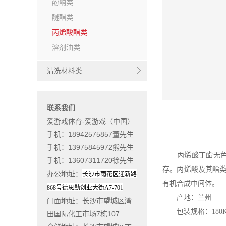
酚酮类
醚酯类
丙烯酸酯类
溶剂油类
清洗材料类
联系我们
爱游戏体育-爱游戏（中国）
手机：18942575857董先生
手机：13975845972熊先生
丙烯酸丁酯无色透
手机：13607311720徐先生
存。丙烯酸及其酯
办公地址
：
长沙市雨花区迎新路
有机合成中间体。
868
号德思勤创业大街
A7-701
产地：兰州
门面地址
：长沙市望城区湾
包装规格：180K
田国际化工市场7栋107