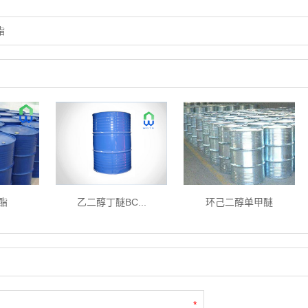
酯
酯
乙二醇丁醚BC...
环己二醇单甲醚
*