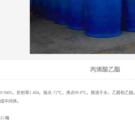
丙烯酸乙酯
9405。折射率1.404。熔点-72℃，沸点99.8℃。微溶于水，乙醇
成中间体。
G/桶