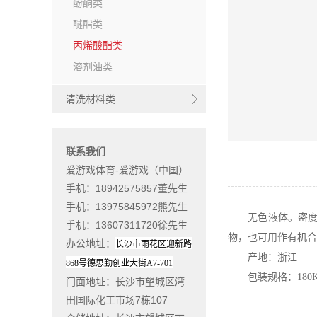
酚酮类
醚酯类
丙烯酸酯类
溶剂油类
清洗材料类
联系我们
爱游戏体育-爱游戏（中国）
手机：18942575857董先生
手机：13975845972熊先生
无色液体。密度0.
手机：13607311720徐先生
物，也可用作有机合
办公地址
：
长沙市雨花区迎新路
产地：浙江
868
号德思勤创业大街
A7-701
包装规格：180K
门面地址
：长沙市望城区湾
田国际化工市场7栋107