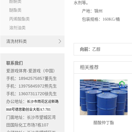
酚酮类
水剂等。
醚酯类
产地：锦州
丙烯酸酯类
包装规格：160KG/桶
溶剂油类
清洗材料类
向前：
乙醇
联系我们
相关推荐
爱游戏体育-爱游戏（中国）
手机：18942575857董先生
手机：13975845972熊先生
手机：13607311720徐先生
办公地址
：
长沙市雨花区迎新路
868
号德思勤创业大街
A7-701
门面地址
：长沙市望城区湾
醋酸仲丁酯
田国际化工市场7栋107