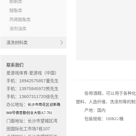
酚酮类
醚酯类
丙烯酸酯类
溶剂油类
清洗材料类
联系我们
爱游戏体育-爱游戏（中国）
手机：18942575857董先生
手机：13975845972熊先生
俗称酒精，可以用于各种化合
手机：13607311720徐先生
塑料、人造纤维、洗涤剂等的制
办公地址
：
长沙市雨花区迎新路
产地：国内
868
号德思勤创业大街
A7-701
包装规格：160KG/桶
门面地址
：长沙市望城区湾
田国际化工市场7栋107